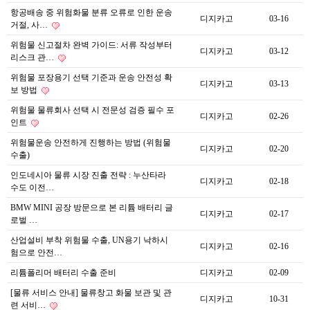
항공배송 중 위험화물 분류 오류로 인한 운송
디지카고
03-16
거절, 사…
위험물 신고절차 완벽 가이드: 서류 작성부터
디지카고
03-12
리스크 관…
위험물 포장용기 선택 기준과 운송 안전성 확
디지카고
03-13
보 방법
위험물 물류회사 선택 시 전문성 검증 필수 포
디지카고
02-26
인트
위험물운송 안전하게 진행하는 방법 (위험물
디지카고
02-20
수출)
인도네시아 물류 시장 진출 전략 : 누산타라
디지카고
02-18
수도 이전…
BMW MINI 공장 방문으로 본 리튬 배터리 글
디지카고
02-17
로벌 …
산업설비 부착 위험물 수출, UN용기 낙하시
디지카고
02-16
험으로 안전…
리튬폴리머 배터리 수출 준비
디지카고
02-09
[물류 서비스 안내] 물류창고 화물 보관 및 관
디지카고
10-31
련 서비…