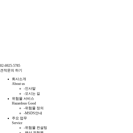
02-6925-5785
견적문의 하기
회사소개
About us
-
인사말
-
오시는 길
위험물 서비스
Hazardous Good
-
위험물 정의
-
MSDS안내
주요 업무
Service
-
위험물 컨설팅
-
해상 위험물